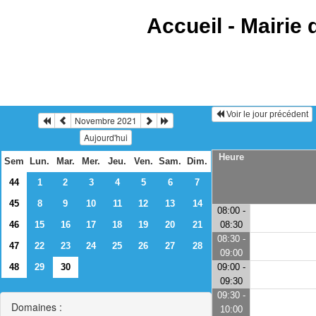
Accueil -
Mairie 
Voir le jour précédent
Novembre 2021
Aujourd'hui
Heure
Sem
Lun.
Mar.
Mer.
Jeu.
Ven.
Sam.
Dim.
44
1
2
3
4
5
6
7
45
8
9
10
11
12
13
14
08:00 -
46
15
16
17
18
19
20
21
08:30
08:30 -
47
22
23
24
25
26
27
28
09:00
48
29
30
09:00 -
09:30
09:30 -
Domaines :
10:00