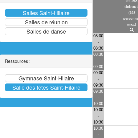
et 198
debout
(198
personn
max.)
08:00
-
08:30
08:30
Ressources :
-
09:00
09:00
-
09:30
09:30
-
10:00
10:00
-
10:30
10:30
-