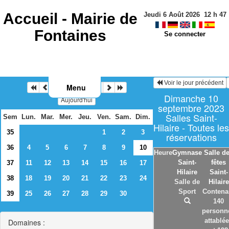
Accueil -
Mairie de
Jeudi 6 Août 2026
12
h
47
Fontaines
Se connecter
Voir le jour précédent
Menu
Septembre 2023
Dimanche 10
Aujourd'hui
septembre 2023
Salles Saint-
Sem
Lun.
Mar.
Mer.
Jeu.
Ven.
Sam.
Dim.
Hilaire - Toutes les
35
1
2
3
réservations
36
4
5
6
7
8
9
10
Heure
Gymnase
Salle d
Saint-
fêtes
37
11
12
13
14
15
16
17
Hilaire
Saint-
38
18
19
20
21
22
23
24
Salle de
Hilaire
Sport
Contena
39
25
26
27
28
29
30
140
personn
attablé
Domaines :