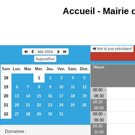
Accueil -
Mairie 
Voir le jour précédent
Mai 2024
Aujourd'hui
Heure
Sem
Lun.
Mar.
Mer.
Jeu.
Ven.
Sam.
Dim.
18
1
2
3
4
5
19
6
7
8
9
10
11
12
08:00 -
20
13
14
15
16
17
18
19
08:30
08:30 -
21
20
21
22
23
24
25
26
09:00
22
27
28
29
30
31
09:00 -
09:30
09:30 -
Domaines :
10:00