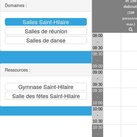
et 198
Domaines :
debout
(198
personn
max.)
08:00
-
08:30
08:30
-
09:00
Ressources :
09:00
-
09:30
09:30
-
10:00
10:00
-
10:30
10:30
-