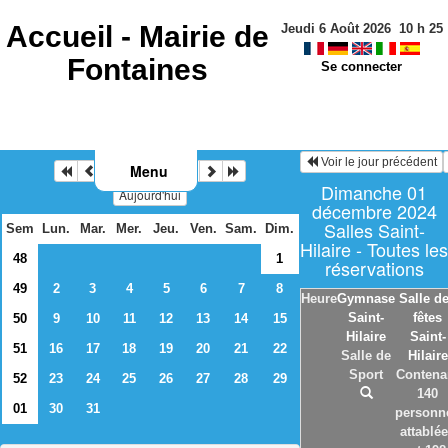
Accueil -
Mairie de
Jeudi 6 Août 2026
10
h
25
Fontaines
Se connecter
Voir le jour précédent
Menu
Décembre 2024
Dimanche 01
Aujourd'hui
décembre 2024
Salles Saint-
Sem
Lun.
Mar.
Mer.
Jeu.
Ven.
Sam.
Dim.
Hilaire - Toutes les
48
1
réservations
49
2
3
4
5
6
7
8
Heure
Gymnase
Salle d
Saint-
fêtes
50
9
10
11
12
13
14
15
Hilaire
Saint-
51
16
17
18
19
20
21
22
Salle de
Hilaire
Sport
Contena
52
23
24
25
26
27
28
29
140
01
30
31
personn
attablé