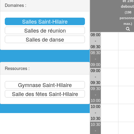
et 198
Domaines :
debout
(198
personn
max.)
08:00
-
08:30
08:30
-
09:00
Ressources :
09:00
-
09:30
09:30
-
10:00
10:00
-
10:30
10:30
-