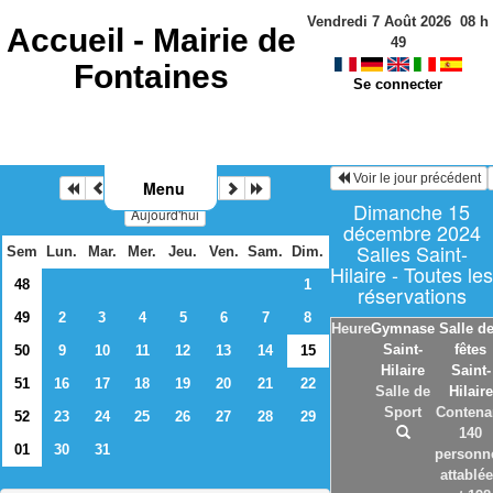
Vendredi 7 Août 2026
08
h
Accueil -
Mairie de
49
Fontaines
Se connecter
Voir le jour précédent
Menu
Décembre 2024
Dimanche 15
Aujourd'hui
décembre 2024
Salles Saint-
Sem
Lun.
Mar.
Mer.
Jeu.
Ven.
Sam.
Dim.
Hilaire - Toutes les
48
1
réservations
49
2
3
4
5
6
7
8
Heure
Gymnase
Salle d
Saint-
fêtes
50
9
10
11
12
13
14
15
Hilaire
Saint-
51
16
17
18
19
20
21
22
Salle de
Hilaire
Sport
Contena
52
23
24
25
26
27
28
29
140
01
30
31
personn
attablé