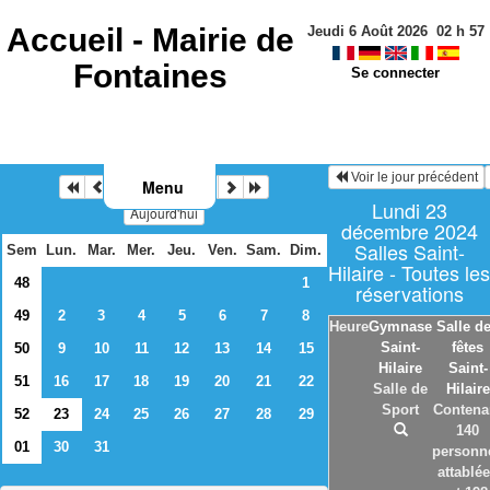
Accueil -
Mairie de
Jeudi 6 Août 2026
02
h
57
Fontaines
Se connecter
Voir le jour précédent
Menu
Décembre 2024
Lundi 23
Aujourd'hui
décembre 2024
Salles Saint-
Sem
Lun.
Mar.
Mer.
Jeu.
Ven.
Sam.
Dim.
Hilaire - Toutes les
48
1
réservations
49
2
3
4
5
6
7
8
Heure
Gymnase
Salle d
Saint-
fêtes
50
9
10
11
12
13
14
15
Hilaire
Saint-
51
16
17
18
19
20
21
22
Salle de
Hilaire
Sport
Contena
52
23
24
25
26
27
28
29
140
01
30
31
personn
attablé