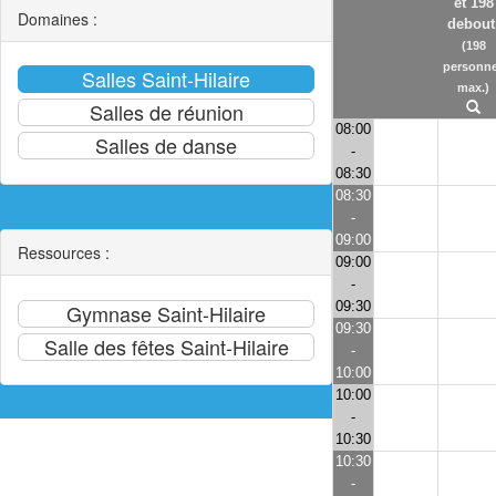
et 198
Domaines :
debout
(198
personn
max.)
08:00
-
08:30
08:30
-
09:00
Ressources :
09:00
-
09:30
09:30
-
10:00
10:00
-
10:30
10:30
-