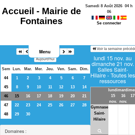
Samedi 8 Août 2026
04
h
Accueil -
Mairie de
06
Fontaines
Se connecter
Voir la semaine précéd
Menu
Novembre 2021
lundi 15 nov. au
Aujourd'hui
dimanche 21 nov.
Salles Saint-
Sem
Lun.
Mar.
Mer.
Jeu.
Ven.
Sam.
Dim.
Hilaire - Toutes les
44
1
2
3
4
5
6
7
ressources
45
8
9
10
11
12
13
14
lundi
mardi
mer
15
16
17
46
16
17
18
19
20
21
15
nov.
nov.
47
22
23
24
25
26
27
28
Gymnase
Saint-
48
29
30
Hilaire
Domaines :