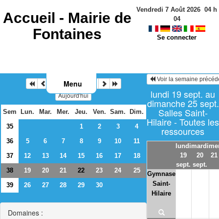
Vendredi 7 Août 2026
04
h
Accueil -
Mairie de
04
Fontaines
Se connecter
Voir la semaine précéd
Menu
Septembre 2022
lundi 19 sept. au
Aujourd'hui
dimanche 25 sept.
Salles Saint-
Sem
Lun.
Mar.
Mer.
Jeu.
Ven.
Sam.
Dim.
Hilaire - Toutes les
35
1
2
3
4
ressources
36
5
6
7
8
9
10
11
lundi
mardi
mer
19
20
21
37
12
13
14
15
16
17
18
sept.
sept.
38
19
20
21
23
24
25
22
Gymnase
Saint-
39
26
27
28
29
30
Hilaire
Domaines :