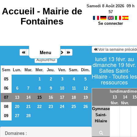
Samedi 8 Août 2026
09
h
Accueil -
Mairie de
57
Fontaines
Se connecter
Voir la semaine précéd
Menu
Février 2023
lundi 13 févr. au
Aujourd'hui
dimanche 19 févr.
Salles Saint-
Sem
Lun.
Mar.
Mer.
Jeu.
Ven.
Sam.
Dim.
Hilaire - Toutes les
05
1
2
3
4
5
ressources
06
6
7
8
9
10
11
12
lundi
mardi
mer
13
14
15
07
13
14
16
17
18
19
15
févr.
févr.
08
20
21
22
23
24
25
26
Gymnase
Saint-
09
27
28
Hilaire
Domaines :