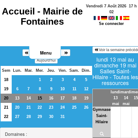
Vendredi 7 Août 2026
17
h
Accueil -
Mairie de
02
Fontaines
Se connecter
Voir la semaine précéd
Menu
Mai 2024
lundi 13 mai au
Aujourd'hui
dimanche 19 mai
Salles Saint-
Sem
Lun.
Mar.
Mer.
Jeu.
Ven.
Sam.
Dim.
Hilaire - Toutes les
18
1
2
3
4
5
ressources
19
6
7
8
9
10
11
12
lundi
mardi
mer
13
14
15
20
13
14
16
17
18
19
15
mai
mai
21
20
21
22
23
24
25
26
Gymnase
Saint-
22
27
28
29
30
31
Hilaire
Domaines :