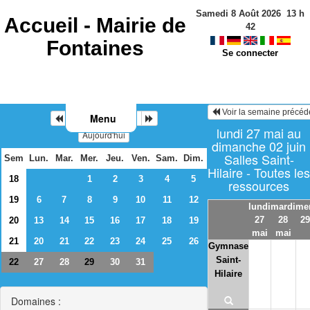
Samedi 8 Août 2026
13
h
Accueil -
Mairie de
42
Fontaines
Se connecter
Voir la semaine précéd
Menu
Mai 2024
lundi 27 mai au
Aujourd'hui
dimanche 02 juin
Salles Saint-
Sem
Lun.
Mar.
Mer.
Jeu.
Ven.
Sam.
Dim.
Hilaire - Toutes les
18
1
2
3
4
5
ressources
19
6
7
8
9
10
11
12
lundi
mardi
mer
27
28
29
20
13
14
15
16
17
18
19
mai
mai
21
20
21
22
23
24
25
26
Gymnase
Saint-
22
27
28
30
31
29
Hilaire
Domaines :