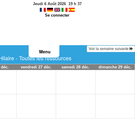
Jeudi 6 Août 2026
19
h
37
Se connecter
Voir la semaine suivante
Menu
ilaire - Toutes les ressources
 déc.
vendredi 27 déc.
samedi 28 déc.
dimanche 29 déc.