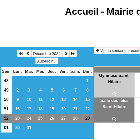
Accueil -
Mairie 
Voir la semaine précéd
Décembre 2024
Aujourd'hui
Sem
Lun.
Mar.
Mer.
Jeu.
Ven.
Sam.
Dim.
Gymnase Saint-
48
1
Hilaire
49
2
3
4
5
6
7
8
50
9
10
11
12
13
14
15
Salle des fêtes
Saint-Hilaire
51
16
17
18
19
20
21
22
52
23
24
25
26
27
28
29
01
30
31