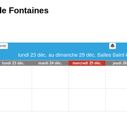
de Fontaines
ente
lundi 23 déc. au dimanche 29 déc. Salles Saint-H
lundi 23 déc.
mardi 24 déc.
mercredi 25 déc.
jeudi 26